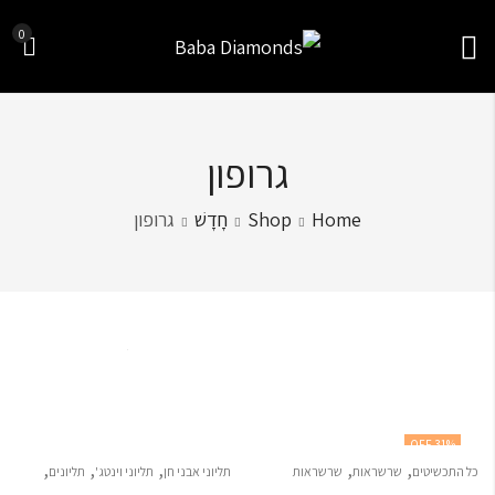
0
גרופון
Home
Shop
חָדָשׁ
גרופון
Sort by
31
% OFF
,
,
,
,
,
כל התכשיטים
שרשראות
שרשראות
תליוני אבני חן
תליוני וינטג'
תליונים