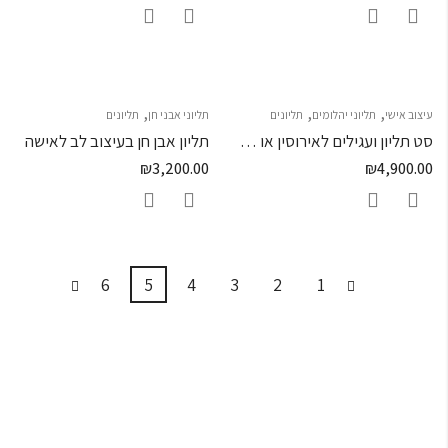
,
,
,
עיצוב אישי
תליוני יהלומים
תליונים
תליוני אבני חן
תליונים
סט תליון ועגילים לאירוסין או חינה
תליון אבן חן בעיצוב לב לאישה
₪
3,200.00
₪
4,900.00
6
5
4
3
2
1