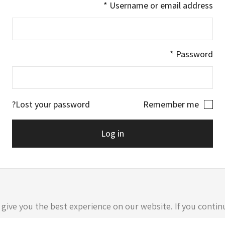
Required
*
Username or email address
Required
*
Password
Lost your password?
Remember me
Log in
ive you the best experience on our website. If you continue