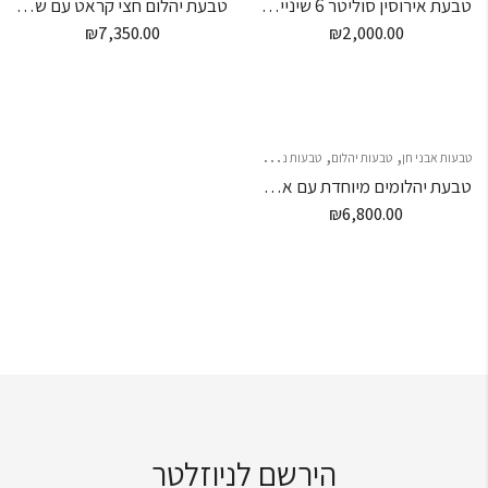
טבעת אירוסין סוליטר 6 שיניים- 30 נקודות מרכזית
טבעת יהלום חצי קראט עם שיבוץ סביב היהלום ועל הזרועות – "SATURN"
₪
7,350.00
₪
2,000.00
,
,
,
טבעות אבני חן
טבעות יהלום
טבעות נישואין
טבעות נישואין לנשים
טבעת יהלומים מיוחדת עם אבן חן מעל קארט
₪
6,800.00
הירשם לניוזלטר