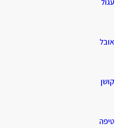
עגול
אובל
קושן
טיפה