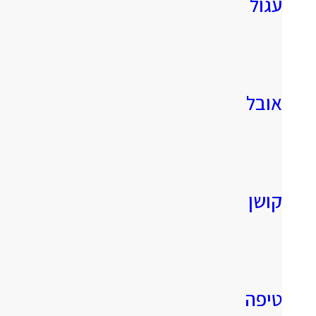
עגול
אובל
קושן
טיפה