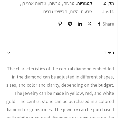
מק"ט:
קטגוריות:
טבעות
,
טבעות
,
טבעות אבני חן
,
Jos14
טבעות יהלום
,
תכשיטי גברים
Share:
תיאור
The characteristics of the central diamond embedded
in the diamond can be adjusted in different shapes,
sizes, and color and clarity, depending on the budget.
The jewelry can be made in yellow, red, and white
gold. The central stone can be purchased in a colored
diamond or gemstones. The jewelry can be purchased
with white or colored diamonds or gemstones on the