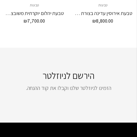
טבעות
טבעות
טבעת אירוסין עדינה בצורת לב – 3/4 קראט
טבעת יהלום יוקרתית משובצת יהלומים חצי קארט יהלום מרכזי
₪
7,700.00
₪
8,800.00
הירשם לניוזלטר
הזמינו לניוזלטר שלנו וקבלו את קוד ההנחה.