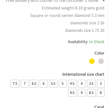
Free delivery with courier to the customer's home
Estimated weight 8-10 grams gold
Square or round center diamond 5.3 mm
16 diamonds size 2
20 diamonds size 1.75
Availability:
In Stock
Color:
International size chart:
7.5
7
6.5
6
5.5
5
4.5
4
3.5
3
9.5
9
8.5
8
Carat: