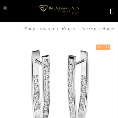
0
Home
עגילי יהלומים
עגילים
תַכשִׁיטִים
Shop
תליון לב עדין - 1 קראט
עגילי יהלום יוקרתיים
15
% OFF
בעיצוב פרח
₪
16,000.00
₪
3,800.00
₪
5,500.00