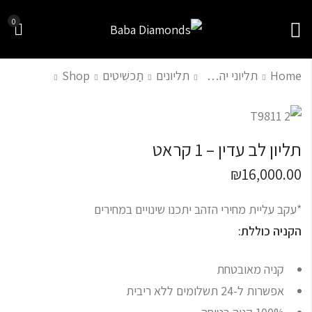
0
Home
תליוני יהלומים
תליונים
תַכשִׁיטִים
Shop
עגילי יהלומים תלוי
תליון יהלומים עדין
לאישה
ומיוחד
תליון לב עדין – 1 קראט
₪
₪
2,400.00
5,800.00
₪
6,800.00
₪
16,000.00
*עקב עליית מחירי הזהב יתכנו שינויים במחירים
הקניה כוללת:
קניה מאובטחת
אפשרות ל-24 תשלומים ללא ריבית