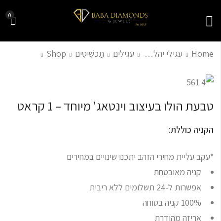
0
Home
עגילי יהלומים
עגילים
תַכשִׁיטִים
Shop
עגילי זהב ויהלומים
עגילי פרח צמודים
לאוזן
בעיצוב וינטג'
טבעת הולו בעיצוב וינטאג' מיוחד – 1 קראט
₪
₪
2,500.00
3,500.00
₪
3,700.00
הקניה כוללת:
*עקב עליית מחירי הזהב יתכנו שינויים במחירים
קניה מאובטחת
אפשרות ל-24 תשלומים ללא ריבית
100% קניה בטוחה
אריזה מהודרת