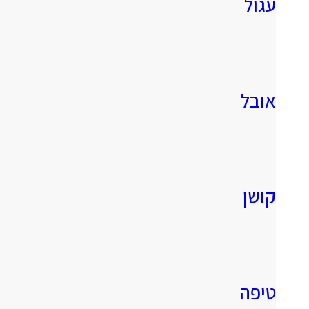
עגול
אובל
קושן
טיפה