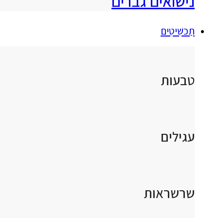
נישואים גברים
תַכשִׁיטִים
טבעות
עגילים
שרשראות