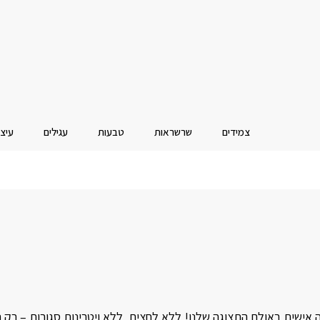
צמידים
שרשראות
טבעות
עגילים
עיצו
ה אישית באולם התצוגה שלנו! ללא לחצים, ללא ויטרינות סגורות – רק 