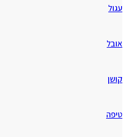
עגול
אובל
קושן
טיפה