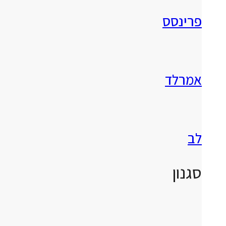
פרינסס
אמרלד
לב
סגנון