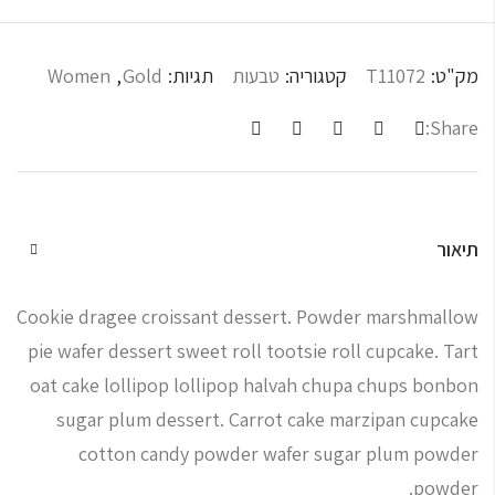
מק"ט:
T11072
קטגוריה:
טבעות
תגיות:
Gold
,
Women
Share:
תיאור
Cookie dragee croissant dessert. Powder marshmallow
pie wafer dessert sweet roll tootsie roll cupcake. Tart
oat cake lollipop lollipop halvah chupa chups bonbon
sugar plum dessert. Carrot cake marzipan cupcake
cotton candy powder wafer sugar plum powder
powder.