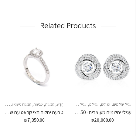
Related Products
,
,
,
,
,
,
,
עגילי יהלומים
עגילים
עגילים
עגילים צמודים
חָדָשׁ
טבעות
טבעות
טבעות נישואין
טבעות נ
עגילי יהלומים מעוצבים- 0.50 קראט מרכזית
טבעת יהלום חצי קראט עם שיבוץ סביב היהלום ועל הזרועות – "SATURN"
₪
7,350.00
₪
20,000.00