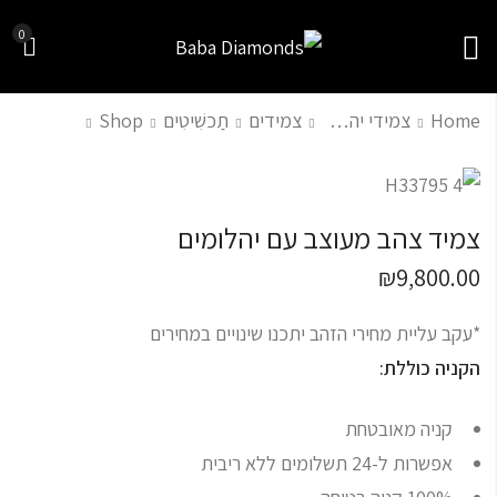
0
Home
צמידי יהלומים
צמידים
תַכשִׁיטִים
Shop
טבעת סוליטר לגבר-
טבעת יהלום מעוצבת
יהלום מרכזי 0.70
₪
100.00
צמיד צהב מעוצב עם יהלומים
קראט
₪
13,300.00
₪
9,800.00
*עקב עליית מחירי הזהב יתכנו שינויים במחירים
הקניה כוללת:
קניה מאובטחת
אפשרות ל-24 תשלומים ללא ריבית