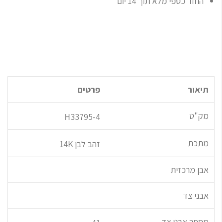
החזר כספי מלא תוך 14 יום
תיאור
פרטים
מק"ט
H33795-4
מתכת
זהב לבן 14K
אבן מרכזית
אבני צד
מספר אבני צד