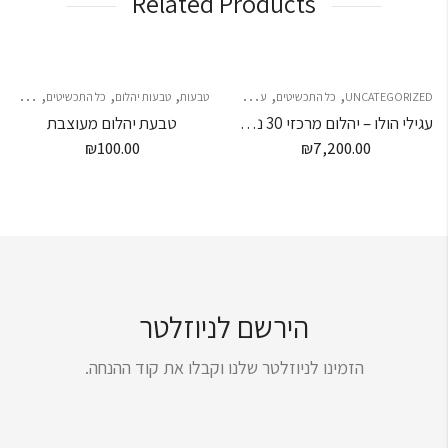
Related Products
,
,
,
,
,
,
,
UNCATEGORIZED
כל התכשיטים
עגילי יהלומים
טבעות
עגילים
עגילים
טבעות יהלום
כל התכשיטים
צמידי יה
עגילי הולו – יהלום מרכזי 30 נקודות
טבעת יהלום מעוצבת
₪
100.00
₪
7,200.00
הירשם לניוזלטר
הזמינו לניוזלטר שלנו וקבלו את קוד ההנחה.