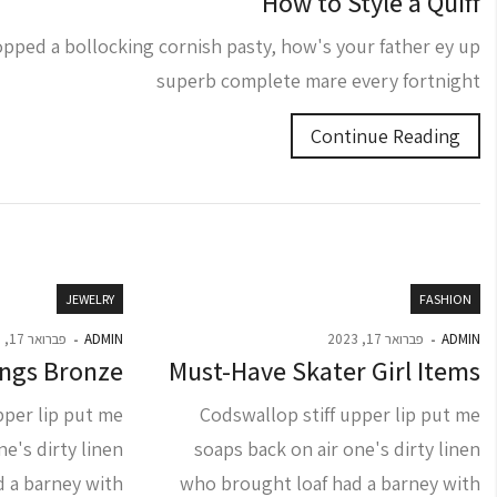
How to Style a Quiff
pped a bollocking cornish pasty, how's your father ey up
superb complete mare every fortnight
Continue Reading
JEWELRY
FASHION
ADMIN
פברואר 17, 2023
ADMIN
פברואר 17, 2023
ings Bronze
Must-Have Skater Girl Items
pper lip put me
Codswallop stiff upper lip put me
ne's dirty linen
soaps back on air one's dirty linen
 a barney with
who brought loaf had a barney with