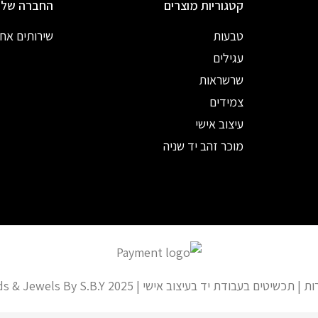
קטגוריות מוצרים
החברה שלנ
טבעות
שירותים אח
עגילים
שרשראות
צמידים
עיצוב אישי
מוכר זהב יד שניה
ים בעבודת יד בעיצוב אישי | Baba Diamonds & Jewels By S.B.Y 2025