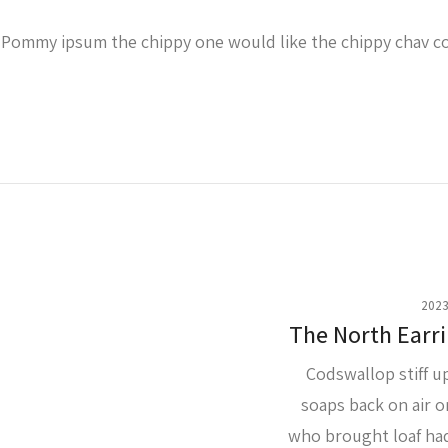
Pommy ipsum the chippy one would like the chippy chav co
The North Earr
Codswallop stiff u
soaps back on air o
who brought loaf had