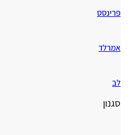
פרינסס
אמרלד
לב
סגנון