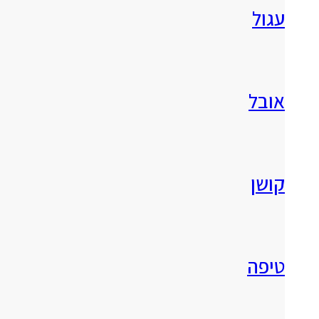
עגול
אובל
קושן
טיפה