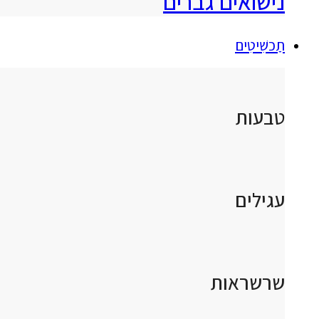
נישואים גברים
תַכשִׁיטִים
טבעות
עגילים
שרשראות