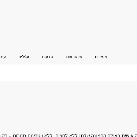
צמידים
שרשראות
טבעות
עגילים
עיצו
ה אישית באולם התצוגה שלנו! ללא לחצים, ללא ויטרינות סגורות – רק 