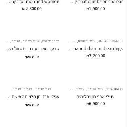
Delicate Star of David earrings for men and women
A diamond earring that climbs on the ear
₪
2,800.00
₪
1,900.00
,
,
,
,
,
,
UNCATEGORIZED
עגילי יהלומים
עגילים
עגילים צמודים
כל התכשיטים
עגילי יהלומים
עגילים
עגילים
Leaf-shaped diamond earrings
טבעת הולו בעיצוב וינטאג' מיוחד – 1 קראט
₪
3,200.00
מידע נוסף
,
,
,
,
,
,
כל התכשיטים
עגילי אבני חן
עגילים
עגילים
עגילים תלויים
עגילי אבני חן
עגילים
עגילים
עגילי אבני חן ויהלומים
עגילי אבני חן תלויים לאישה- אחרונים במלאי
₪
6,900.00
מידע נוסף