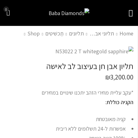
0
Home
תליוני אבני חן
תליונים
תַכשִׁיטִים
Shop
תליון סוליטר יהלום
תליון זהב נפתח משובץ
מרכזי יהלום שחור
יהלומים שחורים בעיצוב
תליון אבן חן בעיצוב לב לאישה
מגן דוד עם חריטות
₪
2,500.00
₪
4,008.00
₪
3,200.00
*עקב עליית מחירי הזהב יתכנו שינויים במחירים
הקניה כוללת:
קניה מאובטחת
אפשרות ל-24 תשלומים ללא ריבית