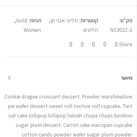
מק"ט:
קטגוריות:
תליוני אבני חן
,
תגיות:
Gold
,
N53022-2
תליונים
Women
Share:
תיאור
Cookie dragee croissant dessert. Powder marshmallow
pie wafer dessert sweet roll tootsie roll cupcake. Tart
oat cake lollipop lollipop halvah chupa chups bonbon
sugar plum dessert. Carrot cake marzipan cupcake
cotton candy powder wafer sugar plum powder